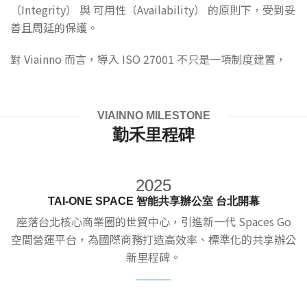
（Integrity） 與 可用性（Availability） 的原則下，受到妥
善且周延的保護。
對 Viainno 而言，導入 ISO 27001 不只是一項制度建置，
而是對客戶、合作夥伴與使用者的長期承諾。我們期望透過
國際標準的導入，讓平台在安全、穩定與可信賴的基礎上持
續進化，成為智慧建築與營運管理中，值得信任的數位夥
VIAINNO MILESTONE
伴。
勤禾里程碑
2025
TAI-ONE SPACE 智能共享辦公室 台北開幕
座落台北核心商業圈的世貿中心，引進新一代 Spaces Go
空間營運平台，為國際商務打造高效率、標準化的共享辦公
新里程碑。