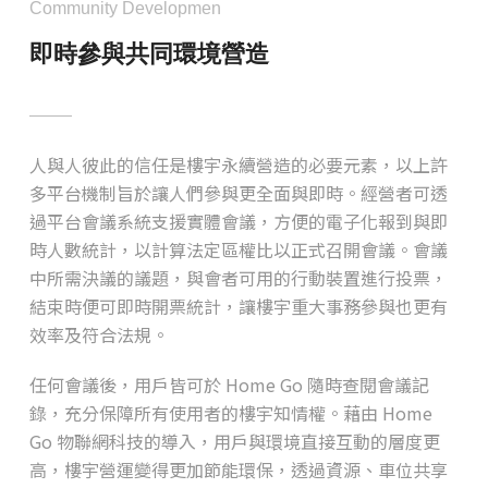
Community Developmen
即時參與共同環境營造
人與人彼此的信任是樓宇永續營造的必要元素，以上許
多平台機制旨於讓人們參與更全面與即時。經營者可透
過平台會議系統支援實體會議，方便的電子化報到與即
時人數統計，以計算法定區權比以正式召開會議。會議
中所需決議的議題，與會者可用的行動裝置進行投票，
結束時便可即時開票統計，讓樓宇重大事務參與也更有
效率及符合法規。
任何會議後，用戶皆可於 Home Go 隨時查閱會議記
錄，充分保障所有使用者的樓宇知情權。藉由 Home
Go 物聯網科技的導入，用戶與環境直接互動的層度更
高，樓宇營運變得更加節能環保，透過資源、車位共享