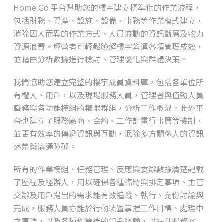
Home Go 平台幫助您的樓宇建立標準化的作業流程，
包括財務、資產、設施、設備、事務等作業模式建立，
消除因人而異的作業方式、人員流動的資訊斷層及物力
資源浪費。經營者可輕鬆瞭解樓宇營運各項管理成效，
並藉由分析數據進行檢討、管理優化與群體決策。
我們協助您建立完整的樓宇成員資料庫，包括各單位所
有權人、用戶，以及現場服務人員，管理者與值勤人員
職務與各功能模組的權限群組，分析工作概況。此外平
台也建立了服務廠商、合約、工作計畫行事曆等機制，
並更有效率的傳遞資訊與互動，泯除多方關係人的資訊
落差與溝通障礙。
所有的作業模組、任務管理、反應與委辦數據清楚記載
了歷程及經辦人，用以確保各種臨時與排定事項、主管
交辦及用戶提出的需求能有效追蹤、執行、充份討論與
完成，服務人員亦能於行動裝置掌握工作目標、處理中
之事項，以及各種作業後的知識經驗，以提升服務水