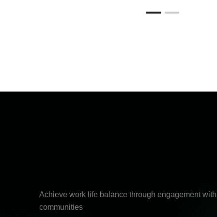
Achieve work life balance through engagement wit
communities