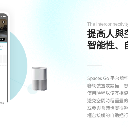
The interconnectivit
提高人與
智能性、
Spaces Go 
聯網裝置或設備。
使用時程以便互相
避免空間時程重疊的窘
或參與會議也變得
櫃台接觸的自助通