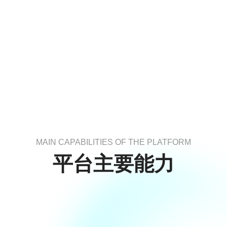
MAIN CAPABILITIES OF THE PLATFORM
平台主要能力