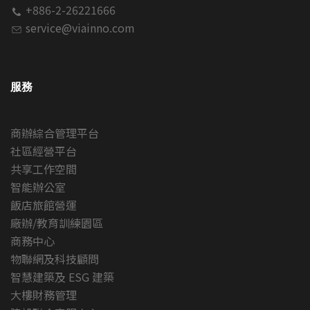
+886-2-26221666
service@viainno.com
服務
商辦綜合管理平台
社區經營平台
共享工作空間
智能辦公室
飯店旅館營運
廠辦/教育訓練園區
商務中心
物聯網及科技顧問
智慧建築及 ESG 建築
大樓財務管理