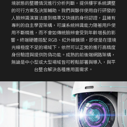
境狀態的整體情況進行分析判斷，提供樓宇系統調整
的可行方案及決策輔助。我們與夥伴使用自行研發的
人臉辨識演算法達到精準又快速的身份認證，且擁有
專利的自主學習架構，可讓系統辨識能力隨著用戶使
用不斷精進，而不會如傳統臉辨會受到年齡增長的影
響。終端硬體搭配 RGB、紅外線鏡頭，即使是在環境
光線極度不足的場域下，依然可以正常的進行高精度
身份驗證與提供防偽功能。成熟的前後端網路架構，
無論是中小型或大型場域皆可輕鬆部署與導入，與平
台整合解決各種應用面需求。